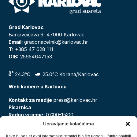
Grad Karlovac
Banjavčićeva 9, 47000 Karlovac
Email:
gradonacelnik@karlovac.hr
T:
+385 47 628 111
OIB:
25654647153
24.3°C
25.0°C Korana/Karlovac
Web kamere u Karlovcu
Kontakt za medije
press@karlovac.hr
Pisarnica
Radno vrijeme
: 07:00-15:00
Email:
pisarnica@karlovac.hr
Upravljanje kolačićima
T:
047 628 210, 047 628 137
Kako bi posjet ovoj internetskoj stranici bio što ugodniji, funkcionalniji