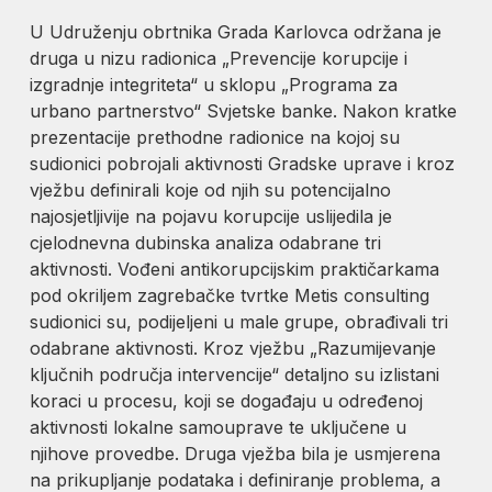
U Udruženju obrtnika Grada Karlovca održana je
druga u nizu radionica „Prevencije korupcije i
izgradnje integriteta“ u sklopu „Programa za
urbano partnerstvo“ Svjetske banke. Nakon kratke
prezentacije prethodne radionice na kojoj su
sudionici pobrojali aktivnosti Gradske uprave i kroz
vježbu definirali koje od njih su potencijalno
najosjetljivije na pojavu korupcije uslijedila je
cjelodnevna dubinska analiza odabrane tri
aktivnosti. Vođeni antikorupcijskim praktičarkama
pod okriljem zagrebačke tvrtke Metis consulting
sudionici su, podijeljeni u male grupe, obrađivali tri
odabrane aktivnosti. Kroz vježbu „Razumijevanje
ključnih područja intervencije“ detaljno su izlistani
koraci u procesu, koji se događaju u određenoj
aktivnosti lokalne samouprave te uključene u
njihove provedbe. Druga vježba bila je usmjerena
na prikupljanje podataka i definiranje problema, a