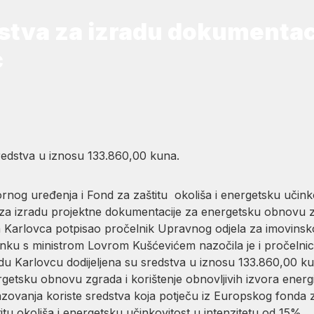
stva za izradu dokumentac
c
redstva u iznosu 133.860,00 kuna.
tornog uređenja i Fond za zaštitu okoliša i energetsku učink
a izradu projektne dokumentacije za energetsku obnovu zg
 Karlovca potpisao pročelnik Upravnog odjela za imovinsko
nku s ministrom Lovrom Kušćevićem nazočila je i pročelni
adu Karlovcu dodijeljena su sredstva u iznosu 133.860,00 kun
getsku obnovu zgrada i korištenje obnovljivih izvora energ
razovanja koriste sredstva koja potječu iz Europskog fonda z
tu okoliša i energetsku učinkovitost u intenzitetu od 15%.