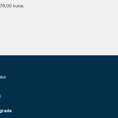
079,00 kuna.
aka
i
 grada