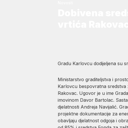
Novosti
Dobivena sred
vrtića Rakova
Gradu Karlovcu dodijeljena su s
Ministarstvo graditeljstva i pros
Karlovcu bespovratna sredstva z
Rakovac. Ugovor je u ime Grada
imovinom Davor Bartolac. Sasta
djelatnosti Andreja Navijalić. Gr
projektne dokumentacije za ener
obavljaju djelatnost odgoja i ob
od 85% i sredstva Fonda za zašti