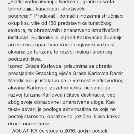
„Slatkovodni akvarij u Karlovcu, gradu susreta:
tehnologija, kapaciteti i istraživački
potencijal“. Predavači, domaći i inozemni stručnjaci
okupili su više od 150 predstavnika turističkog
sektora, te obrazovnih i znanstveno istraživačkih
institucija. Sudionike je ispred Karlovačke županije
pozdravio župan Ivan Vučić naglasivši važnost
akvarija za turizam, te razvoj malog i srednjeg
poduzetništva.
Ispred Grada Karlovca prisutnima se obratio
predsjednik Gradskog vijeća Grada Karlovca Damir
Mandić koji je istaknuo da je važnost Slatkovodnog
akvarija Karlovac izuzetno velika ne samo za
razvoj turizma Karlovca i čitave destinacije, već i
zbog svoje obrazovne i znanstvene uloge. Kao
takav akvarij je podloga aktivnostima za koje ne
postoji starosno, obrazovno, jezično ili bilo kakvo
drugo ograničenje.
– AQUATIKA će stoga u 2016. godini postati