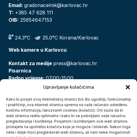
Email:
gradonacelnik@karlovac.hr
T:
+385 47 628 111
OIB:
25654647153
24.3°C
25.0°C Korana/Karlovac
Web kamere u Karlovcu
Kontakt za medije
press@karlovac.hr
Pisarnica
Radno vrijeme
: 07:00-15:00
Email:
pisarnica@karlovac.hr
Upravljanje kolačićima
T:
047 628 210, 047 628 137
Kako bi posjet ovoj internetskoj stranici bio što ugodniji, funkcionalniji
i praktičniji, ova internet stranica sprema na vaše računalo određenu
količinu informacija, takozvanih cookies (kolačići). Oni služe da bi
Zaštita osobnih podataka
web stranica radila optimalno i kako bi se poboljšalo vaše iskustvo
pregledavanja i korištenja. Posjetom i korištenjem ove web stranice
Pristup informacijama
pristajete na upotrebu kolačića koje je moguće i blokirati. Nakon toga
Kolačići
ćete i dalje moći pregledavati web stranicu, ali vam neke mogućnosti