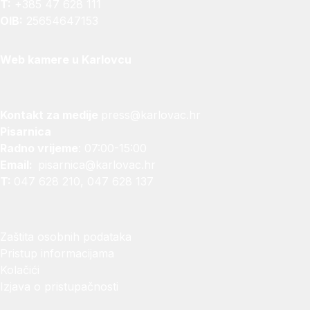
T:
+385 47 628 111
OIB:
25654647153
Web kamere u Karlovcu
Kontakt za medije
press@karlovac.hr
Pisarnica
Radno vrijeme
: 07:00-15:00
Email:
pisarnica@karlovac.hr
T:
047 628 210, 047 628 137
Zaštita osobnih podataka
Pristup informacijama
Kolačići
Izjava o pristupačnosti