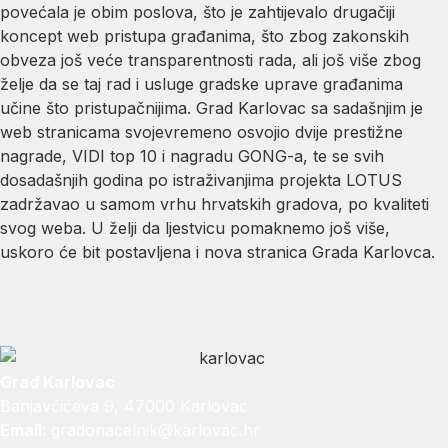
povećala je obim poslova, što je zahtijevalo drugačiji
koncept web pristupa građanima, što zbog zakonskih
obveza još veće transparentnosti rada, ali još više zbog
želje da se taj rad i usluge gradske uprave građanima
učine što pristupačnijima. Grad Karlovac sa sadašnjim je
web stranicama svojevremeno osvojio dvije prestižne
nagrade, VIDI top 10 i nagradu GONG-a, te se svih
dosadašnjih godina po istraživanjima projekta LOTUS
zadržavao u samom vrhu hrvatskih gradova, po kvaliteti
svog weba. U želji da ljestvicu pomaknemo još više,
uskoro će bit postavljena i nova stranica Grada Karlovca.
Grad Karlovac
Banjavčićeva 9, 47000 Karlovac
Email:
gradonacelnik@karlovac.hr