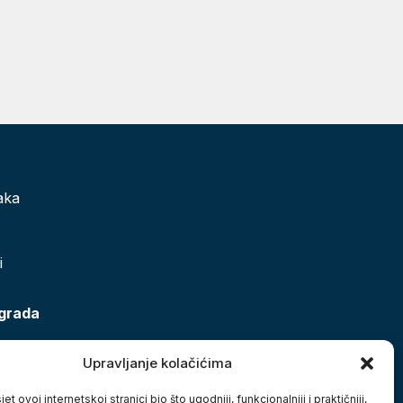
aka
i
 grada
Upravljanje kolačićima
et ovoj internetskoj stranici bio što ugodniji, funkcionalniji i praktičniji,