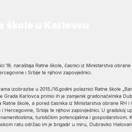
e škole u Karlovcu
ici 18. naraštaja Ratne škole, časnici iz Ministarstva obran
rcegovine i Srbije te njihovi zapovjednici.
ma izobrazbe u 2015./16.godini polaznici Ratne škole „Ban 
e Grada Karlovca primio ih je zamjenik gradonačelnika Dub
aja Ratne škole, a pored časnika iz Ministarstva obrane RH i
e i Hercegovine, Srbije te njihovi zapovjednici. U gradskoj 
namenitostima, turističkim potencijalima i gospodarstvom. K
nskom ratu održao im je brigadir u miru, Dubravko Halovani