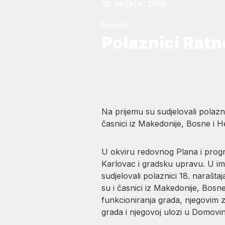
10. veljače, 2016.
Novosti
Polaznici Ratn
Na prijemu su sudjelovali polazn
časnici iz Makedonije, Bosne i He
U okviru redovnog Plana i progra
Karlovac i gradsku upravu. U im
sudjelovali polaznici 18. narašt
su i časnici iz Makedonije, Bosn
funkcioniranja grada, njegovim z
grada i njegovoj ulozi u Domovi