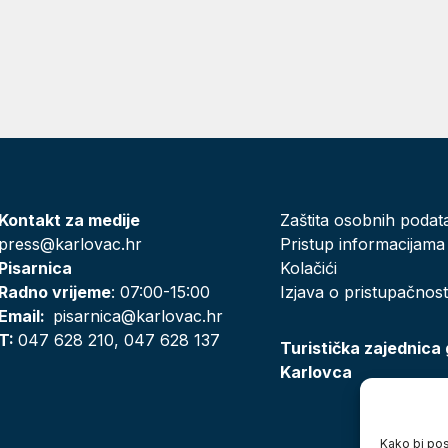
Kontakt za medije
Zaštita osobnih podat
press@karlovac.hr
Pristup informacijama
Pisarnica
Kolačići
Radno vrijeme
: 07:00-15:00
Izjava o pristupačnost
Email:
pisarnica@karlovac.hr
T:
047 628 210, 047 628 137
Turistička zajednica
Karlovca
Kako bi posj