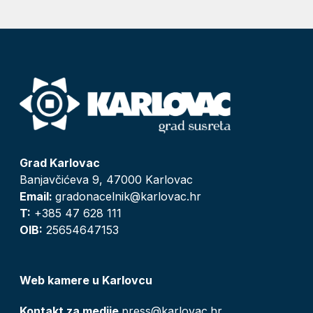
Grad Karlovac
Banjavčićeva 9, 47000 Karlovac
Email:
gradonacelnik@karlovac.hr
T:
+385 47 628 111
OIB:
25654647153
Web kamere u Karlovcu
Kontakt za medije
press@karlovac.hr