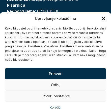
Pisarnica
Radno vrijeme
: 07:00-15:00
Email:
pisarnica@karlovac.hr
Upravljanje kolačićima
T:
047 628 210, 047 628 137
Kako bi posjet ovoj internetskoj stranici bio što ugodniji, funkcionalniji
i praktičniji, ova internet stranica sprema na vaše računalo određenu
količinu informacija, takozvanih cookies (kolačići). Oni služe da bi
Zaštita osobnih podataka
web stranica radila optimalno i kako bi se poboljšalo vaše iskustvo
pregledavanja i korištenja. Posjetom i korištenjem ove web stranice
Pristup informacijama
pristajete na upotrebu kolačića koje je moguće i blokirati. Nakon toga
Kolačići
ćete i dalje moći pregledavati web stranicu, ali vam neke mogućnosti
Izjava o pristupačnosti
neće biti dostupne.
Turistička zajednica grada Karlovca
Prihvati
Odbij
Otvori postavke
Copyright © 2026. Grad Karlovac, sva prava pridržana
Kolačići