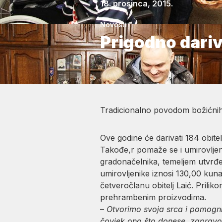
18. prosinca, 2015.
Novosti
Prigodno dari
Tradicionalno povodom božićnih b
Ove godine će darivati 184 obite
Takođe,r pomaže se i umirovljen
gradonačelnika, temeljem utvrđen
umirovljenike iznosi 130,00 kuna
četveročlanu obitelj Laić. Prilik
prehrambenim proizvodima.
–
Otvorimo svoja srca i pomogni
čovjek ono što donese, zapravo 