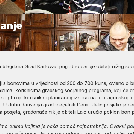
vanje
lagdana Grad Karlovac prigodno daruje obitelji nižeg socij
lji s bonovima u vrijednosti od 200 do 700 kuna, ovisno o 
icima, korisnicima gradskog socijalnog programa, koji će d
og broja korisnika i planiranog iznosa na proračunskoj poz
. U duhu darivanja gradonačelnik Damir Jelić posjetio je d
om posjeta, gradonačelnik je obitelji Laić uručio poklon bon
mo onima kojima je naša pomoć najpotrebnija. Ovakvi pos
puno više primi. Jer mi smo skloni puno puta od muhe radi