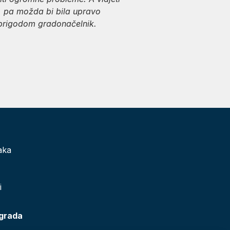
o, pa možda bi bila upravo
 prigodom gradonačelnik.
aka
i
 grada