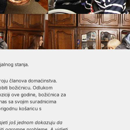
alnog stanja.
broju članova domaćinstva.
obiti božićnicu. Odlukom
iciji ove godine, božićnica za
anas sa svojim suradnicima
 prigodnu košaricu s
jeti još jednom dokazuju da
ti ogromne probleme. A vidjeti