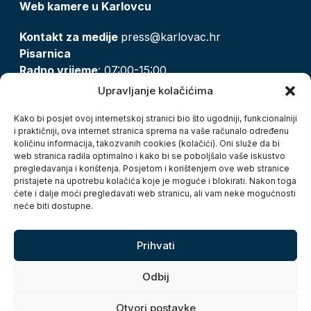
Web kamere u Karlovcu
Kontakt za medije
press@karlovac.hr
Pisarnica
Radno vrijeme
: 07:00-15:00
Email:
pisarnica@karlovac.hr
Upravljanje kolačićima
T:
047 628 210, 047 628 137
Kako bi posjet ovoj internetskoj stranici bio što ugodniji, funkcionalniji
i praktičniji, ova internet stranica sprema na vaše računalo određenu
količinu informacija, takozvanih cookies (kolačići). Oni služe da bi
Zaštita osobnih podataka
web stranica radila optimalno i kako bi se poboljšalo vaše iskustvo
pregledavanja i korištenja. Posjetom i korištenjem ove web stranice
Pristup informacijama
pristajete na upotrebu kolačića koje je moguće i blokirati. Nakon toga
Kolačići
ćete i dalje moći pregledavati web stranicu, ali vam neke mogućnosti
Izjava o pristupačnosti
neće biti dostupne.
Turistička zajednica grada Karlovca
Prihvati
Odbij
Otvori postavke