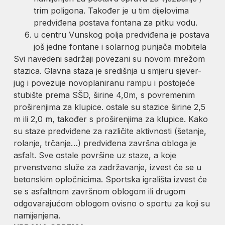
trim poligona. Također je u tim dijelovima
predviđena postava fontana za pitku vodu.
u centru Vunskog polja predviđena je postava
još jedne fontane i solarnog punjača mobitela
Svi navedeni sadržaji povezani su novom mrežom
stazica. Glavna staza je središnja u smjeru sjever-
jug i povezuje novoplaniranu rampu i postojeće
stubište prema SŠD, širine 4,0m, s povremenim
proširenjima za klupice. ostale su stazice širine 2,5
m ili 2,0 m, također s proširenjima za klupice. Kako
su staze predviđene za različite aktivnosti (šetanje,
rolanje, trčanje…) predviđena završna obloga je
asfalt. Sve ostale površine uz staze, a koje
prvenstveno služe za zadržavanje, izvest će se u
betonskim opločnicima. Sportska igrališta izvest će
se s asfaltnom završnom oblogom ili drugom
odgovarajućom oblogom ovisno o sportu za koji su
namijenjena.