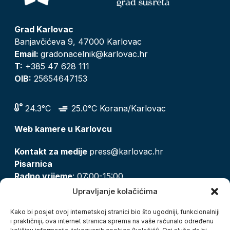
Grad Karlovac
Banjavčićeva 9, 47000 Karlovac
Email:
gradonacelnik@karlovac.hr
T:
+385 47 628 111
OIB:
25654647153
24.3°C
25.0°C Korana/Karlovac
Web kamere u Karlovcu
Kontakt za medije
press@karlovac.hr
Pisarnica
Radno vrijeme
: 07:00-15:00
Email:
pisarnica@karlovac.hr
Upravljanje kolačićima
T:
047 628 210, 047 628 137
Kako bi posjet ovoj internetskoj stranici bio što ugodniji, funkcionalniji
i praktičniji, ova internet stranica sprema na vaše računalo određenu