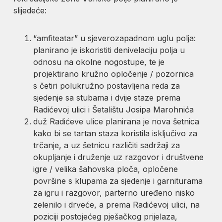
slijedeće:
“amfiteatar” u sjeverozapadnom uglu polja:
planirano je iskoristiti denivelaciju polja u
odnosu na okolne nogostupe, te je
projektirano kružno opločenje / pozornica
s četiri polukružno postavljena reda za
sjedenje sa stubama i dvije staze prema
Radićevoj ulici i Šetalištu Josipa Marohnića
duž Radićeve ulice planirana je nova šetnica
kako bi se tartan staza koristila isključivo za
trčanje, a uz šetnicu različiti sadržaji za
okupljanje i druženje uz razgovor i društvene
igre / velika šahovska ploča, opločene
površine s klupama za sjedenje i garniturama
za igru i razgovor, parterno uređeno nisko
zelenilo i drveće, a prema Radićevoj ulici, na
poziciji postojećeg pješačkog prijelaza,