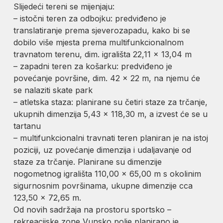
Slijedeći tereni se mijenjaju:
– istočni teren za odbojku: predviđeno je
translatiranje prema sjeverozapadu, kako bi se
dobilo više mjesta prema multifunkcionalnom
travnatom terenu, dim. igrališta 22,11 x 13,04 m
– zapadni teren za košarku: predviđeno je
povećanje površine, dim. 42 x 22 m, na njemu će
se nalaziti skate park
– atletska staza: planirane su četiri staze za trčanje,
ukupnih dimenzija 5,43 x 118,30 m, a izvest će se u
tartanu
– multifunkcionalni travnati teren planiran je na istoj
poziciji, uz povećanje dimenzija i udaljavanje od
staze za trčanje. Planirane su dimenzije
nogometnog igrališta 110,00 x 65,00 m s okolinim
sigurnosnim površinama, ukupne dimenzije cca
123,50 x 72,65 m.
Od novih sadržaja na prostoru sportsko –
rekreacijske zone Vunsko polje planirano je