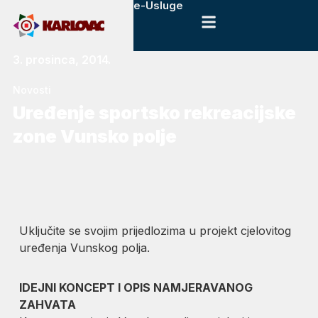
e-Usluge
3. prosinca, 2014.
Novosti
Uređenje sportsko rekreacijske
zone Vunsko polje
Uključite se svojim prijedlozima u projekt cjelovitog
uređenja Vunskog polja.
IDEJNI KONCEPT I OPIS NAMJERAVANOG
ZAHVATA