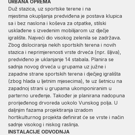
URBANA OPREMA
Duž stazica, uz sportske terene i na
mjestima okupljanja predviđena je postava klupica
sa i bez naslona i koševa za otpatke, stilski
usklađene s izvedenim mobilijarom uz dječje
igralište. Najveći dio visokog zelenila se zadržava.
Zbog dislociranja nekih sportskih terena i novih
stazica i neprimjerenosti vrste drveća (npr. šljiva),
predviđeno je uklanjanje 14 stabala. Planira se
sadnja novog drveća u grupama uz južne i
zapadne strane sportskih terena i dječjeg igrališta
(zbog hlada u ljetnim mjesecima), te uz šetnicu na
zapadnoj strani u grupama ukomponiranim u
parterno uređenje. Također je planirana nadopuna
prorijeđenog drvoreda uokolo Vunskog polja. U
daljnjim fazama projektiranja izradom
hortikulturnog projekta definirat će se vrste i način
sadnje visokog i niskog raslinja.
INSTALACIJE ODVODNJA