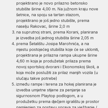
projektirano je novo prilazno betonsko
stubište širine 4,00 m. Na južnom kraju nove
šetnice, na spoju sa tartan stazom,
projektirano je još jedno stubište, prema
naselju Rakovac, širine 2,0 m
na suprutnoj strani, prema Korani, planirana
je izvedba još jednog stubišta širine 2,05 m
prema Šetalištu Josipa Marohnića, a na
mjestu postojećeg stubišta koje će se ukloniti,
projektirana je prilazna rampa ukupne širine
4,60 m koja je produžetak prilaza prema
novoj sportskoj dvorani i Ekonomskoj školi, a
koja može poslužiti za prilaz manjih vozila (u
slučaju takve potrebe)
između rampe i terena za hokej planirana je
izvedba umjetne stijene za penjanje sa
sigurnosnom Playtop podlogom, a u
produžetku prema dječjem igralištu je prostor
namijenjen za postavu sprava za vježbanje /