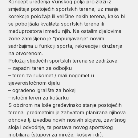
Koncept uređenja Vunskog polja proizlazi iz
smještaja postojećih sportskih terena, uz manje
korekcije položaja ili veličine nekih terena, kako bi
se poboljšala kvaliteta sportskih terena ili
međuprostora između njih. Na ostalim dijelovima
zone zamišljeno je “popunjavanje” novim
sadržajima u funkciji sporta, rekreacije i druženja
na otvorenom.
Položaj slijedećih sportskih terena se zadržava:
– zapadni teren za odbojku
– teren za rukomet / mali nogomet u
sjeveroistočnom dijelu
– ograđeno igralište za hokej
– istočni teren za košarku
S obzirom na loše građevinsko stanje postojećih
terena, predmetnim je zahvatom planirana njihova
obnova tj. izvedba novih nosivih slojeva, završnog
sloja i odvodnje, te postava novog sportskog
mobiliara (stupovi za mreže, koševi i dr).