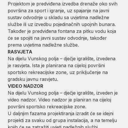
Projektom je predviđena izvedba drenaže oko svih
površina za sport i igranje, uz spajanje na javni
sustav odvodnje u skladu sa uvjetima nadležne
službe ili uz izvedbu pojedinačnih upojnih bunara.
Također je predviđena fontana za pitku vodu koja
će se spojiti na javni sustav odvodnje, također
prema uvjetima nadležne službe.
RASVJETA
Na dijelu Vunskog polja – dječje igralište, izvedena
je rasvjeta. Ista je planirana na cijeloj površini
sportsko rekreacijske zone, uz priključenje na
gradsku javnu rasvjetu.
VIDEO NADZOR
Na dijelu Vunskog polja – dječje igralište, izveden je
video nadzor. Video nadzor je planiran na cijeloj
površini sportsko rekreacijske zone.
U daljnjim fazama projektiranja izradit će se idejni
projekti za svaku od grupa instalacija, a na temelju
kojih će se zatražiti uvjeti nadležnih službi.