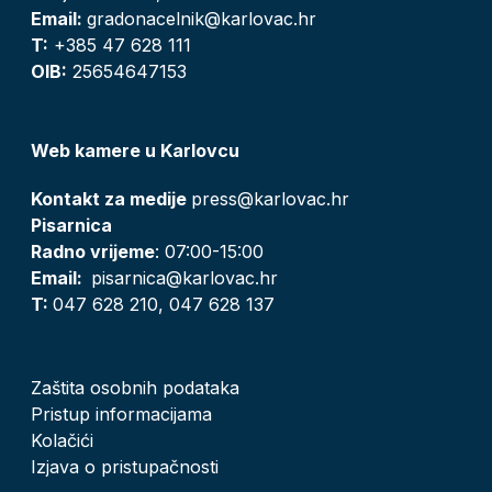
Email:
gradonacelnik@karlovac.hr
T:
+385 47 628 111
OIB:
25654647153
Web kamere u Karlovcu
Kontakt za medije
press@karlovac.hr
Pisarnica
Radno vrijeme
: 07:00-15:00
Email:
pisarnica@karlovac.hr
T:
047 628 210, 047 628 137
Zaštita osobnih podataka
Pristup informacijama
Kolačići
Izjava o pristupačnosti