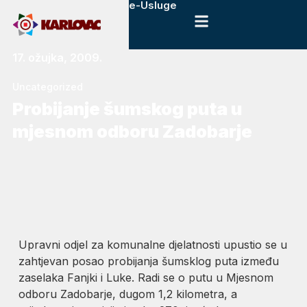
e-Usluge
17. ožujka, 2009.
Uncategorized
Probijanje šumskog puta u
mjesnom odboru Zadobarje
Upravni odjel za komunalne djelatnosti upustio se u
zahtjevan posao probijanja šumsklog puta između
zaselaka Fanjki i Luke. Radi se o putu u Mjesnom
odboru Zadobarje, dugom 1,2 kilometra, a