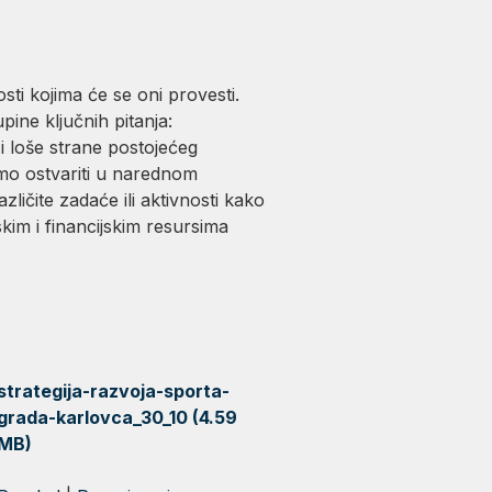
osti kojima će se oni provesti.
pine ključnih pitanja:
 loše strane postojećeg
limo ostvariti u narednom
čite zadaće ili aktivnosti kako
skim i financijskim resursima
strategija-razvoja-sporta-
grada-karlovca_30_10 (4.59
MB)