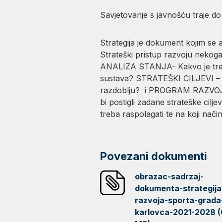
Savjetovanje s javnošću traje do
Strategija je dokument kojim se an
Strateški pristup razvoju nekoga p
ANALIZA STANJA- Kakvo je trenut
sustava? STRATEŠKI CILJEVI – Želi
razdoblju? i PROGRAM RAZVOJA/AK
bi postigli zadane strateške cilj
treba raspolagati te na koji način
Povezani dokumenti
obrazac-sadrzaj-
dokumenta-strategija
razvoja-sporta-grada
karlovca-2021-2028 (