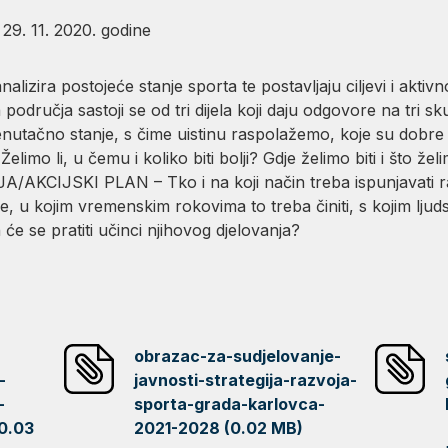
 29. 11. 2020. godine
alizira postojeće stanje sporta te postavljaju ciljevi i aktivn
odručja sastoji se od tri dijela koji daju odgovore na tri sku
ačno stanje, s čime uistinu raspolažemo, koje su dobre i
mo li, u čemu i koliko biti bolji? Gdje želimo biti i što že
CIJSKI PLAN – Tko i na koji način treba ispunjavati razli
eve, u kojim vremenskim rokovima to treba činiti, s kojim ljud
 će se pratiti učinci njihovog djelovanja?
obrazac-za-sudjelovanje-
-
javnosti-strategija-razvoja-
-
sporta-grada-karlovca-
0.03
2021-2028 (0.02 MB)