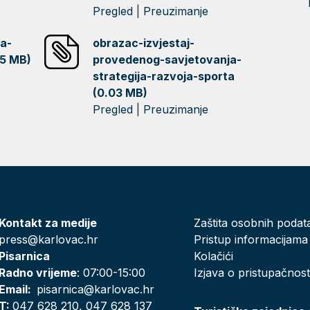
Pregled
|
Preuzimanje
a-
obrazac-izvjestaj-
05 MB)
provedenog-savjetovanja-
strategija-razvoja-sporta
(0.03 MB)
Pregled
|
Preuzimanje
Kontakt za medije
Zaštita osobnih podat
press@karlovac.hr
Pristup informacijama
Pisarnica
Kolačići
Radno vrijeme
: 07:00-15:00
Izjava o pristupačnost
Email:
pisarnica@karlovac.hr
T:
047 628 210, 047 628 137