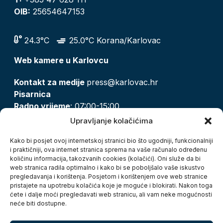
OIB:
25654647153
24.3°C
25.0°C Korana/Karlovac
Web kamere u Karlovcu
Kontakt za medije
press@karlovac.hr
Pisarnica
Radno vrijeme
: 07:00-15:00
Email:
pisarnica@karlovac.hr
Upravljanje kolačićima
T:
047 628 210, 047 628 137
Kako bi posjet ovoj internetskoj stranici bio što ugodniji, funkcionalniji
i praktičniji, ova internet stranica sprema na vaše računalo određenu
količinu informacija, takozvanih cookies (kolačići). Oni služe da bi
Zaštita osobnih podataka
web stranica radila optimalno i kako bi se poboljšalo vaše iskustvo
pregledavanja i korištenja. Posjetom i korištenjem ove web stranice
Pristup informacijama
pristajete na upotrebu kolačića koje je moguće i blokirati. Nakon toga
Kolačići
ćete i dalje moći pregledavati web stranicu, ali vam neke mogućnosti
Izjava o pristupačnosti
neće biti dostupne.