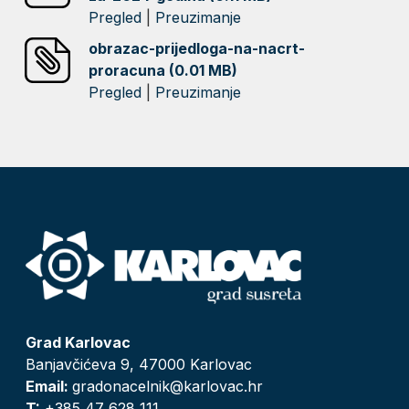
Pregled
|
Preuzimanje
obrazac-prijedloga-na-nacrt-
proracuna (0.01 MB)
Pregled
|
Preuzimanje
Grad Karlovac
Banjavčićeva 9, 47000 Karlovac
Email:
gradonacelnik@karlovac.hr
T:
+385 47 628 111