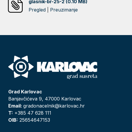
glasnik-br-25-2 (0.10 MB)
Pregled
|
Preuzimanje
Grad Karlovac
Banjavčićeva 9, 47000 Karlovac
Email:
gradonacelnik@karlovac.hr
T:
+385 47 628 111
OIB:
25654647153