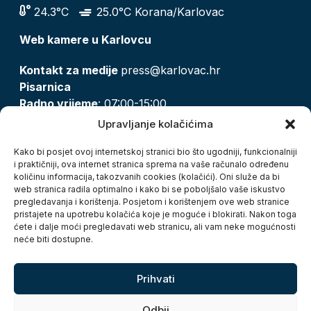
24.3°C
25.0°C Korana/Karlovac
Web kamere u Karlovcu
Kontakt za medije
press@karlovac.hr
Pisarnica
Radno vrijeme
: 07:00-15:00
Email:
pisarnica@karlovac.hr
Upravljanje kolačićima
T:
047 628 210, 047 628 137
Kako bi posjet ovoj internetskoj stranici bio što ugodniji, funkcionalniji
i praktičniji, ova internet stranica sprema na vaše računalo određenu
količinu informacija, takozvanih cookies (kolačići). Oni služe da bi
Zaštita osobnih podataka
web stranica radila optimalno i kako bi se poboljšalo vaše iskustvo
pregledavanja i korištenja. Posjetom i korištenjem ove web stranice
Pristup informacijama
pristajete na upotrebu kolačića koje je moguće i blokirati. Nakon toga
Kolačići
ćete i dalje moći pregledavati web stranicu, ali vam neke mogućnosti
Izjava o pristupačnosti
neće biti dostupne.
Turistička zajednica grada Karlovca
Prihvati
Odbij