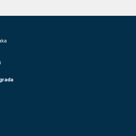
aka
i
 grada