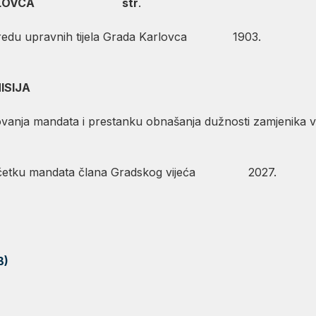
KARLOVCA str
.
 redu upravnih tijela Grada Karlovca 1903.
ISIJA
ovanja mandata i prestanku obnašanja dužnosti zamjeni
 početku mandata člana Gradskog vijeća 2027.
B)