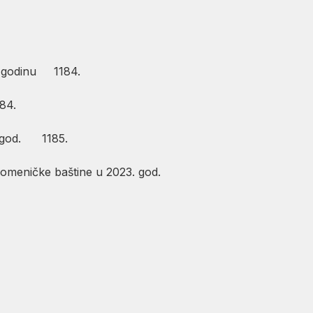
. godinu 1184.
84.
3. god. 1185.
spomeničke baštine u 2023. god.