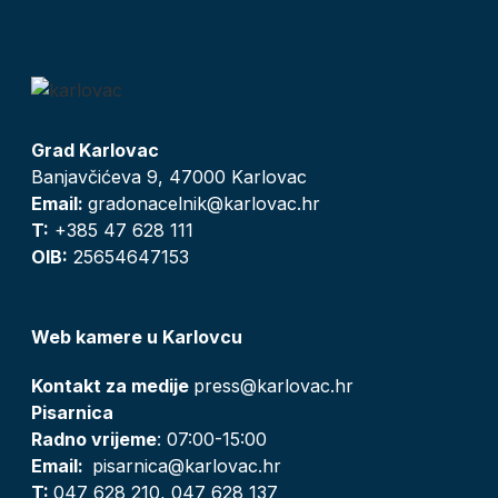
Grad Karlovac
Banjavčićeva 9, 47000 Karlovac
Email:
gradonacelnik@karlovac.hr
T:
+385 47 628 111
OIB:
25654647153
Web kamere u Karlovcu
Kontakt za medije
press@karlovac.hr
Pisarnica
Radno vrijeme
: 07:00-15:00
Email:
pisarnica@karlovac.hr
T:
047 628 210, 047 628 137