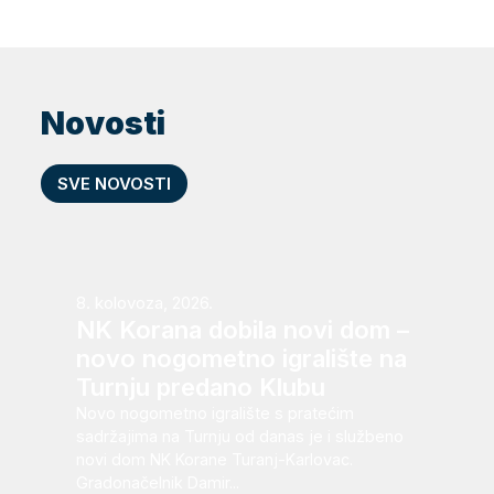
Novosti
SVE NOVOSTI
8. kolovoza, 2026.
NK Korana dobila novi dom –
novo nogometno igralište na
Turnju predano Klubu
Novo nogometno igralište s pratećim
sadržajima na Turnju od danas je i službeno
novi dom NK Korane Turanj-Karlovac.
Gradonačelnik Damir...