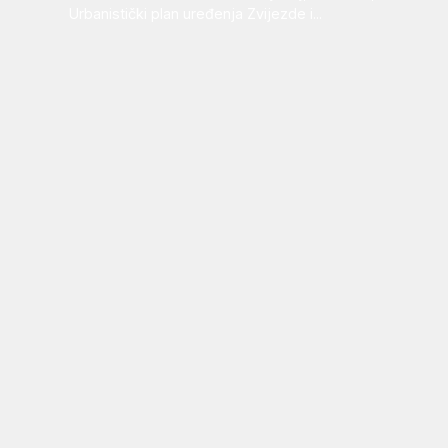
Urbanistički plan uređenja Zvijezde i...
5. kolovoza, 2026.
Čestitamo Dan pobjede i
domovinske zahvalnosti i
Dan hrvatskih branitelja!
31. srpnja, 2026.
Grad ulaže više od 200 tisuća
eura u kvalitetnije uvjete za
Frendofon