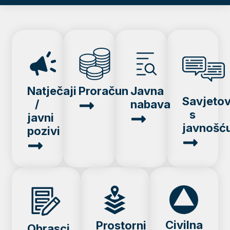
Natječaji
Proračun
Javna
Savjeto
/
nabava
s
javni
javnošć
pozivi
Civilna
Prostorni
Obrasci