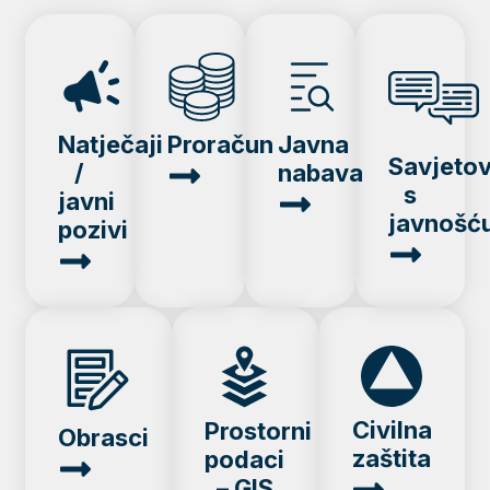
Natječaji
Proračun
Javna
Savjeto
/
nabava
s
javni
javnošć
pozivi
Civilna
Prostorni
Obrasci
zaštita
podaci
– GIS