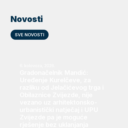
Novosti
SVE NOVOSTI
6. kolovoza, 2026.
Gradonačelnik Mandić:
Uređenje Kurelčeve, za
razliku od Jelačićevog trga i
Obilaznice Zvijezde, nije
vezano uz arhitektonsko-
urbanistički natječaj i UPU
Zvijezde pa je moguće
rješenje bez uklanjanja