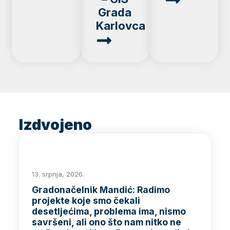
Grada
Karlovca
Izdvojeno
13. srpnja, 2026.
Gradonačelnik Mandić: Radimo
projekte koje smo čekali
desetljećima, problema ima, nismo
savršeni, ali ono što nam nitko ne