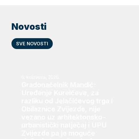
Novosti
SVE NOVOSTI
6. kolovoza, 2026.
Gradonačelnik Mandić:
Uređenje Kurelčeve, za
razliku od Jelačićevog trga i
Obilaznice Zvijezde, nije
vezano uz arhitektonsko-
urbanistički natječaj i UPU
Zvijezde pa je moguće