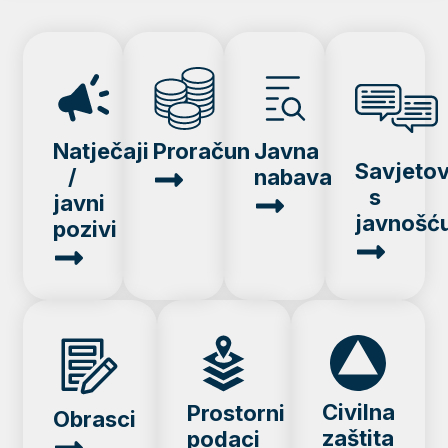
Natječaji
Proračun
Javna
Savjeto
/
nabava
s
javni
javnošć
pozivi
Civilna
Prostorni
Obrasci
zaštita
podaci