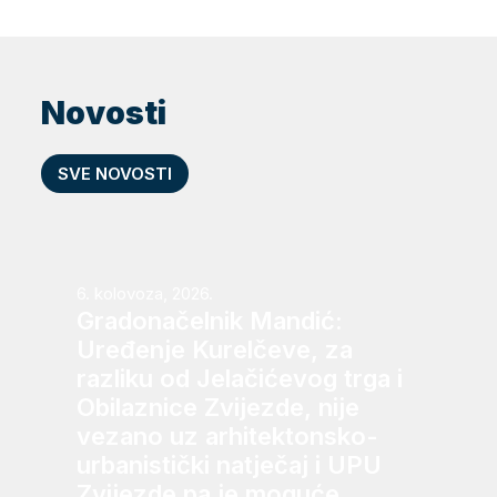
Novosti
SVE NOVOSTI
6. kolovoza, 2026.
Gradonačelnik Mandić:
Uređenje Kurelčeve, za
razliku od Jelačićevog trga i
Obilaznice Zvijezde, nije
vezano uz arhitektonsko-
urbanistički natječaj i UPU
Zvijezde pa je moguće