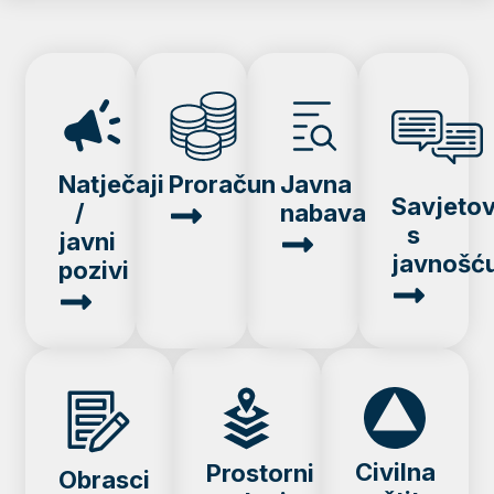
Natječaji
Proračun
Javna
Savjeto
/
nabava
s
javni
javnošć
pozivi
Civilna
Prostorni
Obrasci