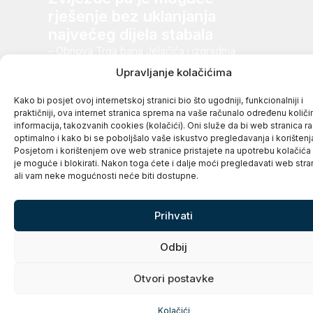
rješenje bez uklanjanja
najvećeg dijela stabala
– Obnova Trga bana Jelačića i izgradnja
Obilaznice Zvijezde su vezani uz
Upravljanje kolačićima
arhitektonsko-urbanistički natječaj, odnosno,
Urbanistički plan uređenja Zvijezde i...
Kako bi posjet ovoj internetskoj stranici bio što ugodniji, funkcionalniji i
praktičniji, ova internet stranica sprema na vaše računalo određenu količi
informacija, takozvanih cookies (kolačići). Oni služe da bi web stranica ra
optimalno i kako bi se poboljšalo vaše iskustvo pregledavanja i korištenj
Posjetom i korištenjem ove web stranice pristajete na upotrebu kolačića
je moguće i blokirati. Nakon toga ćete i dalje moći pregledavati web stra
ali vam neke mogućnosti neće biti dostupne.
5. kolovoza, 2026.
Prihvati
Čestitamo Dan pobjede i
domovinske zahvalnosti i
Odbij
Dan hrvatskih branitelja!
Otvori postavke
Kolačići