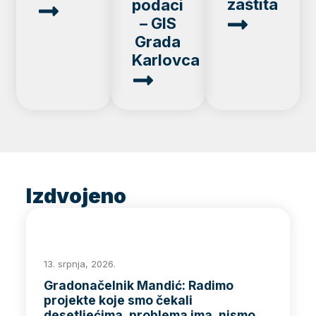
zaštita
podaci
– GIS
Grada
Karlovca
Izdvojeno
13. srpnja, 2026.
Gradonačelnik Mandić: Radimo
projekte koje smo čekali
desetljećima, problema ima, nismo